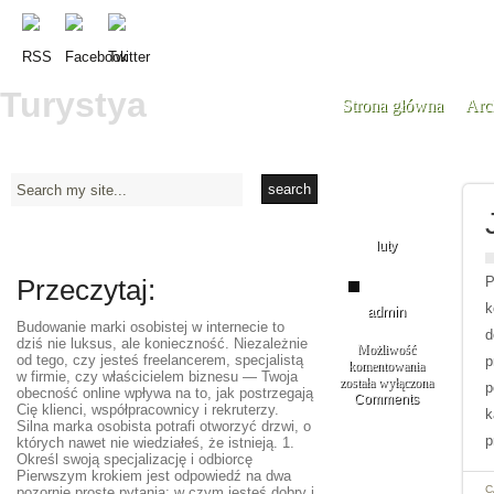
Turystya
Strona główna
Arc
07
luty
Przeczytaj:
P
k
admin
Budowanie marki osobistej w internecie to
d
dziś nie luksus, ale konieczność. Niezależnie
Możliwość
od tego, czy jesteś freelancerem, specjalistą
p
komentowania
w firmie, czy właścicielem biznesu — Twoja
Języki
została wyłączona
p
obecność online wpływa na to, jak postrzegają
obce
Comments
Cię klienci, współpracownicy i rekruterzy.
k
w
Silna marka osobista potrafi otworzyć drzwi, o
praktyce
p
których nawet nie wiedziałeś, że istnieją. 1.
Określ swoją specjalizację i odbiorcę
Pierwszym krokiem jest odpowiedź na dwa
C
pozornie proste pytania: w czym jesteś dobry i