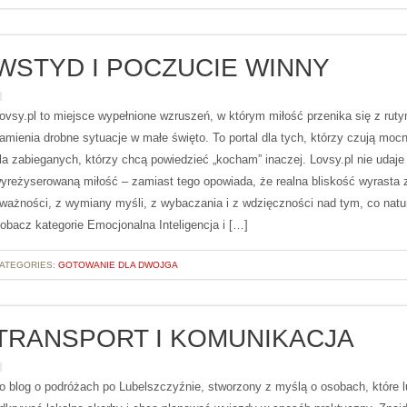
WSTYD I POCZUCIE WINNY
ovsy.pl to miejsce wypełnione wzruszeń, w którym miłość przenika się z ruty
amienia drobne sytuacje w małe święto. To portal dla tych, którzy czują mocni
la zabieganych, którzy chcą powiedzieć „kocham” inaczej. Lovsy.pl nie udaje
yreżyserowaną miłość – zamiast tego opowiada, że realna bliskość wyrasta 
ważności, z wymiany myśli, z wybaczania i z wdzięczności nad tym, co natu
obacz kategorie Emocjonalna Inteligencja i […]
ATEGORIES:
GOTOWANIE DLA DWOJGA
TRANSPORT I KOMUNIKACJA
o blog o podróżach po Lubelszczyźnie, stworzony z myślą o osobach, które l