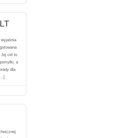
LT
 wyjaśnia
ygotowana
Jej cel to
pomyłki, a
orady dla
[…]
chnicznej