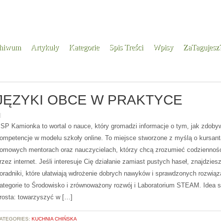
hiwum
Artykuły
Kategorie
Spis Treści
Wpisy
ZaTagujesz
JĘZYKI OBCE W PRAKTYCE
SP Kamionka to wortal o nauce, który gromadzi informacje o tym, jak zdoby
ompetencje w modelu szkoły online. To miejsce stworzone z myślą o kursant
omowych mentorach oraz nauczycielach, którzy chcą zrozumieć codziennoś
rzez internet. Jeśli interesuje Cię działanie zamiast pustych haseł, znajdziesz
oradniki, które ułatwiają wdrożenie dobrych nawyków i sprawdzonych rozwiąz
ategorie to Środowisko i zrównoważony rozwój i Laboratorium STEAM. Idea s
rosta: towarzyszyć w […]
ATEGORIES:
KUCHNIA CHIŃSKA