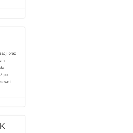
acji oraz
rym
ała
aż po
sowe i
EK