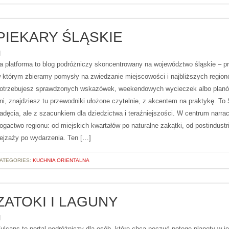
PIEKARY ŚLĄSKIE
a platforma to blog podróżniczy skoncentrowany na województwo śląskie – pr
 którym zbieramy pomysły na zwiedzanie miejscowości i najbliższych regionó
otrzebujesz sprawdzonych wskazówek, weekendowych wycieczek albo planó
ni, znajdziesz tu przewodniki ułożone czytelnie, z akcentem na praktykę. To
adęcia, ale z szacunkiem dla dziedzictwa i teraźniejszości. W centrum narracj
ogactwo regionu: od miejskich kwartałów po naturalne zakątki, od postindustr
ejzaży po wydarzenia. Ten […]
ATEGORIES:
KUCHNIA ORIENTALNA
ZATOKI I LAGUNY
ulcans to portal podróżniczy dla osób, które chcą poczuć potęgę planety w je