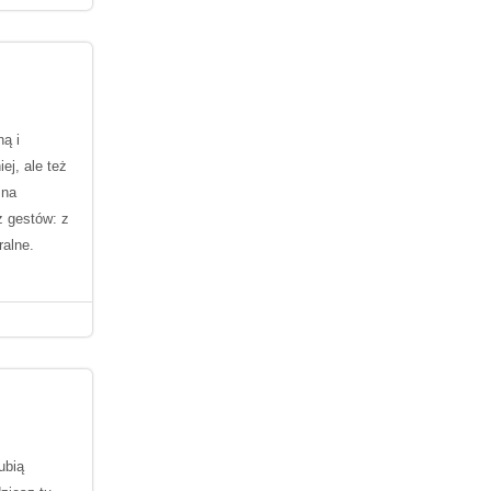
ną i
ej, ale też
 na
z gestów: z
ralne.
ubią