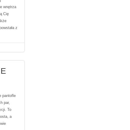
le wnętrza
ją Cię
akże
powstała z
JE
 pantofle
h par,
cji. To
osta, a
uwie