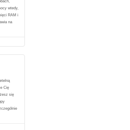
obach,
mocy wtedy,
mięci RAM i
awia na
etelną
je Cię
żesz się
upy
zczególnie