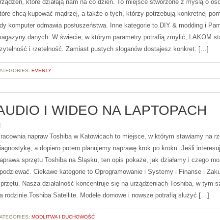
rządzeń, które działają nam na co dzień. To miejsce stworzone z myślą o os
tóre chcą kupować mądrzej, a także o tych, którzy potrzebują konkretnej po
dy komputer odmawia posłuszeństwa. Inne kategorie to DIY & modding i Pa
agazyny danych. W świecie, w którym parametry potrafią zmylić, LAKOM st
zytelność i rzetelność. Zamiast pustych sloganów dostajesz konkret: […]
ATEGORIES:
EVENTY
AUDIO I WIDEO NA LAPTOPACH
racownia napraw Toshiba w Katowicach to miejsce, w którym stawiamy na rz
iagnostykę, a dopiero potem planujemy naprawę krok po kroku. Jeśli interesu
aprawa sprzętu Toshiba na Śląsku, ten opis pokaże, jak działamy i czego mo
podziewać. Ciekawe kategorie to Oprogramowanie i Systemy i Finanse i Zak
przętu. Nasza działalność koncentruje się na urządzeniach Toshiba, w tym s
a rodzinie Toshiba Satellite. Modele domowe i nowsze potrafią służyć […]
ATEGORIES:
MODLITWA I DUCHOWOŚĆ