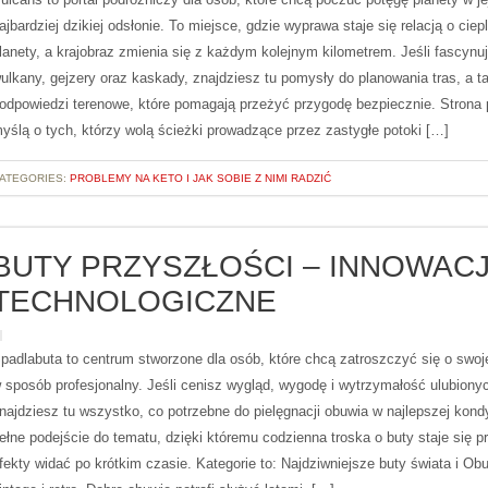
ajbardziej dzikiej odsłonie. To miejsce, gdzie wyprawa staje się relacją o ciep
lanety, a krajobraz zmienia się z każdym kolejnym kilometrem. Jeśli fascynu
ulkany, gejzery oraz kaskady, znajdziesz tu pomysły do planowania tras, a t
odpowiedzi terenowe, które pomagają przeżyć przygodę bezpiecznie. Strona 
yślą o tych, którzy wolą ścieżki prowadzące przez zastygłe potoki […]
ATEGORIES:
PROBLEMY NA KETO I JAK SOBIE Z NIMI RADZIĆ
BUTY PRZYSZŁOŚCI – INNOWAC
TECHNOLOGICZNE
padlabuta to centrum stworzone dla osób, które chcą zatroszczyć się o swoje
 sposób profesjonalny. Jeśli cenisz wygląd, wygodę i wytrzymałość ulubionyc
najdziesz tu wszystko, co potrzebne do pielęgnacji obuwia w najlepszej kondy
ełne podejście do tematu, dzięki któremu codzienna troska o buty staje się pr
fekty widać po krótkim czasie. Kategorie to: Najdziwniejsze buty świata i Ob