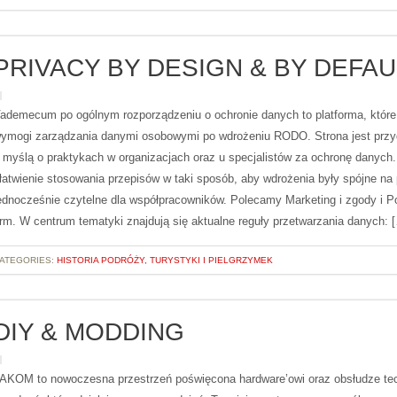
PRIVACY BY DESIGN & BY DEFAU
ademecum po ogólnym rozporządzeniu o ochronie danych to platforma, które
ymogi zarządzania danymi osobowymi po wdrożeniu RODO. Strona jest prz
 myślą o praktykach w organizacjach oraz u specjalistów za ochronę danych. 
łatwienie stosowania przepisów w taki sposób, aby wdrożenia były spójne na 
ednocześnie czytelne dla współpracowników. Polecamy Marketing i zgody i P
irm. W centrum tematyki znajdują się aktualne reguły przetwarzania danych: 
ATEGORIES:
HISTORIA PODRÓŻY, TURYSTYKI I PIELGRZYMEK
DIY & MODDING
AKOM to nowoczesna przestrzeń poświęcona hardware’owi oraz obsłudze te