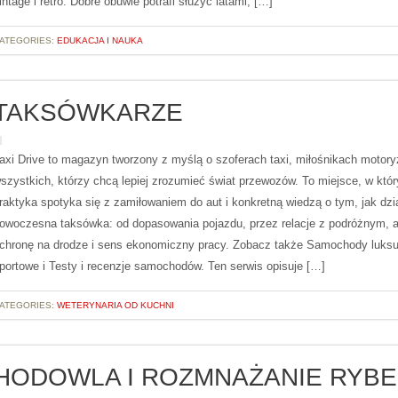
intage i retro. Dobre obuwie potrafi służyć latami, […]
ATEGORIES:
EDUKACJA I NAUKA
TAKSÓWKARZE
axi Drive to magazyn tworzony z myślą o szoferach taxi, miłośnikach motoryz
szystkich, którzy chcą lepiej zrozumieć świat przewozów. To miejsce, w któ
raktyka spotyka się z zamiłowaniem do aut i konkretną wiedzą o tym, jak dzi
owoczesna taksówka: od dopasowania pojazdu, przez relacje z podróżnym, 
chronę na drodze i sens ekonomiczny pracy. Zobacz także Samochody luksu
portowe i Testy i recenzje samochodów. Ten serwis opisuje […]
ATEGORIES:
WETERYNARIA OD KUCHNI
HODOWLA I ROZMNAŻANIE RYB