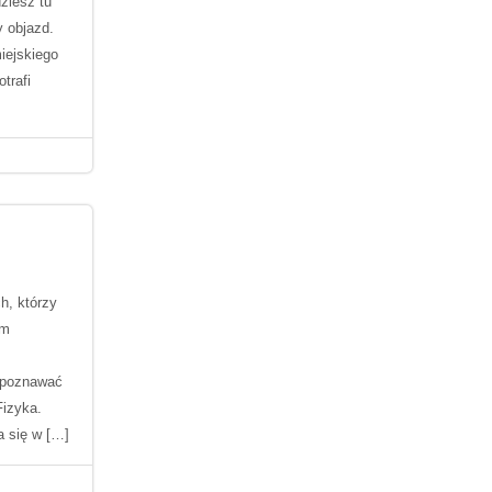
ziesz tu
y objazd.
miejskiego
trafi
h, którzy
ym
 poznawać
Fizyka.
a się w […]