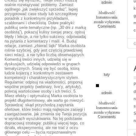
chcesz się wyróżnić, Twoje treści muszą
u
admin
realnie rozwiązywać problemy. Zamiast
k
ogólnego „jak zwiększyć sprzedaż”, lepiej
Możliwość
przygotować case study lub szczegółowy
g
komentowania
poradnik z konkretnymi przykładami,
DIY
została wyłączona
szablonami i checklistą. Dobre praktyki:
m
&
Comments
publikuj serie tematyczne (np. „30 dni z marką
c
modding
osobistą”), pokazuj kulisy swojej pracy, opisuj
błędy i lekcje, a nie tylko sukcesy, odpowiadaj
na pytania z komentarzy i maili. 4. Buduj
C
relacje, zamiast „zbierać lajki” Marka osobista
rośnie szybciej, gdy jest częścią prawdziwej
sieci relacji, a nie tylko liczbą obserwujących.
Komentuj treści innych, udzielaj się w
06
dyskusjach, udzielaj odpowiedzi w grupach
tematycznych. Staraj się być osobą, którą
ludzie kojarzą z konkretnym zestawem
luty
kompetencji i charakterystycznym stylem.
Regularnie: odpisuj na wiadomości, proponuj
P
wspólne projekty (webinary, live’y, artykuły),
polecaj wartościowe osoby i ich treści. 5.
d
admin
Mierz efekty i optymalizuj Marka osobista to
n
projekt długoterminowy, ale warto go mierzyć.
Możliwość
Sprawdzaj: skąd przychodzą zapytania
s
komentowania
ofertowe, które treści mają najlepsze zasięgi i
Audio
została wyłączona
S
zaangażowanie, jak zmienia się Twoja pozycja
i
Comments
w wynikach wyszukiwania. Na tej podstawie
n
Wideo
dopracowuj strategię: publikuj więcej tego, co
na
działa, eksperymentuj, ale nie trać z oczu
Laptopach
głównego celu — bycia rozpoznawalnym
C