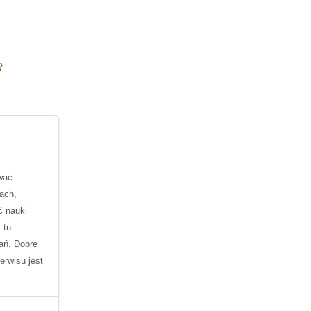
?
wać
ach,
ć nauki
 tu
ań. Dobre
erwisu jest