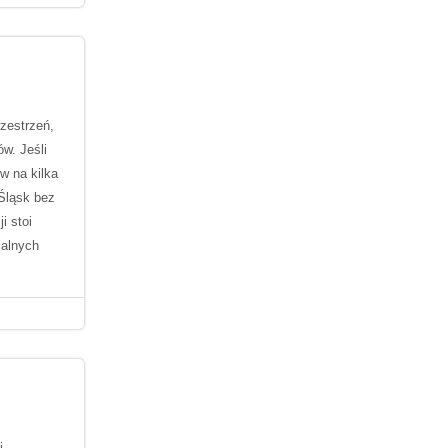
zestrzeń,
w. Jeśli
w na kilka
 Śląsk bez
i stoi
ialnych
j