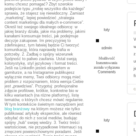
komu chcesz pomagać? Zbyt szerokie
podejście typu „zrobię wszystko dla każdego”
sprawia, że stajesz się niewidoczny. Zamiast
„marketing”, lepiej powiedzieć „strategia
07
content marketingu dla małych e-commerce”.
Określ też swojego idealnego odbiorcę: w
luty
jakiej branży działa, jakie ma problemy, jakimi
kanałami konsumuje treści, jak podejmuje
V
decyzje zakupowe. Im precyzyjniej to
zdefiniujesz, tym łatwiej będzie Ci tworzyć
w
admin
komunikację, która naprawdę trafia w
z
potrzeby. 2. Zadbaj o spójny wizerunek
Możliwość
Spójność to paliwo zaufania. Ustal swoją
u
komentowania
kolorystykę, styl językowy i format treści.
Privacy
została wyłączona
Jeśli na LinkedIn jesteś ekspertem w
j
by
Comments
garniturze, a na Instagramie publikujesz
f
Design
wyłącznie memy, Twoi odbiorcy mogą mieć
&
problem z rozpoznaniem, która wersja Ciebie
by
jest „prawdziwa”. Przygotuj: profesjonalne
Default
C
zdjęcie profilowe, krótkie, konkretne bio w
kilku wariantach (na różne platformy), listę
tematów, o których chcesz mówić regularnie.
W tym kontekście świetnym narzędziem jest
blog branżowy
na którym możesz nie tylko
06
publikować artykuły eksperckie, ale również
odsyłać do nich z social mediów, budując
luty
spójny „hub” swojej wiedzy. 3. Twórz treści
wartościowe, nie przypadkowe Internauci są
L
zmęczeni powierzchownymi poradami. Jeśli