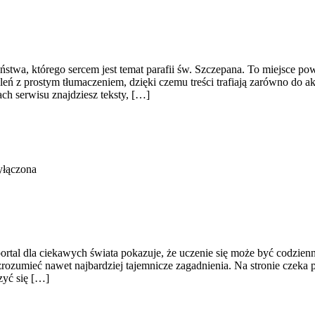
aństwa, którego sercem jest temat parafii św. Szczepana. To miejsce po
leń z prostym tłumaczeniem, dzięki czemu treści trafiają zarówno do akt
ach serwisu znajdziesz teksty, […]
yłączona
ortal dla ciekawych świata pokazuje, że uczenie się może być codzienną
 zrozumieć nawet najbardziej tajemnicze zagadnienia. Na stronie czeka 
czyć się […]