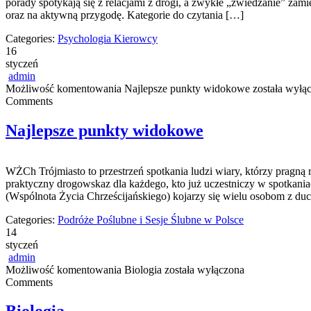
porady spotykają się z relacjami z drogi, a zwykłe „zwiedzanie” zam
oraz na aktywną przygodę. Kategorie do czytania […]
Categories:
Psychologia Kierowcy
16
styczeń
admin
Możliwość komentowania
Najlepsze punkty widokowe
została wyłą
Comments
Najlepsze punkty widokowe
WŻCh Trójmiasto to przestrzeń spotkania ludzi wiary, którzy pragną 
praktyczny drogowskaz dla każdego, kto już uczestniczy w spotkania
(Wspólnota Życia Chrześcijańskiego) kojarzy się wielu osobom z duc
Categories:
Podróże Poślubne i Sesje Ślubne w Polsce
14
styczeń
admin
Możliwość komentowania
Biologia
została wyłączona
Comments