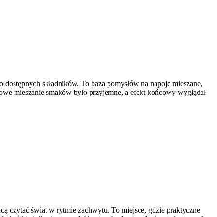
udno dostępnych składników. To baza pomysłów na napoje mieszane,
domowe mieszanie smaków było przyjemne, a efekt końcowy wyglądał
hcą czytać świat w rytmie zachwytu. To miejsce, gdzie praktyczne