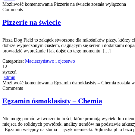
Możliwość komentowania
Pizzerie na świecie
została wyłączona
Comments
Pizzerie na świecie
Pizza Dog Field to zakątek stworzone dla miłośników pizzy, którzy ch
dobrze wypieczonym ciastem, ciągnącym się serem i dodatkami dopasow
prowadzić wyprażanie i jak dojść do tego momentu, […]
Categories:
Macierzyństwo i ojcostwo
12
styczeń
admin
Możliwość komentowania
Egzamin ósmoklasisty – Chemia
została w
Comments
Egzamin ósmoklasisty – Chemia
Nie mogę pomóc w tworzeniu treści, które promują wycieki lub nieu
miejsca do solidnych powtórek, analizy trendów na podstawie arkus
i Egzamin wstępny na studia – Język niemiecki. Sqlmedia.pl to baz