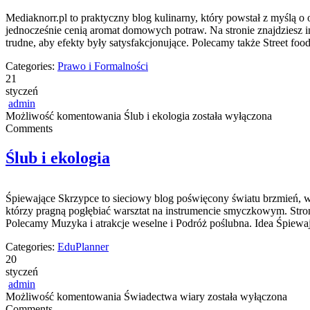
Mediaknorr.pl to praktyczny blog kulinarny, który powstał z myślą 
jednocześnie cenią aromat domowych potraw. Na stronie znajdziesz i
trudne, aby efekty były satysfakcjonujące. Polecamy także Street food
Categories:
Prawo i Formalności
21
styczeń
admin
Możliwość komentowania
Ślub i ekologia
została wyłączona
Comments
Ślub i ekologia
Śpiewające Skrzypce to sieciowy blog poświęcony światu brzmień, w 
którzy pragną pogłębiać warsztat na instrumencie smyczkowym. Stron
Polecamy Muzyka i atrakcje weselne i Podróż poślubna. Idea Śpiewaj
Categories:
EduPlanner
20
styczeń
admin
Możliwość komentowania
Świadectwa wiary
została wyłączona
Comments