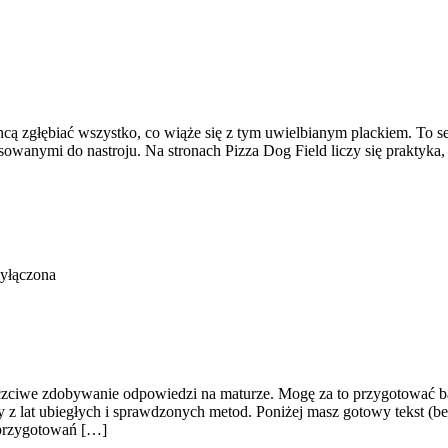
cą zgłębiać wszystko, co wiąże się z tym uwielbianym plackiem. To ser
anymi do nastroju. Na stronach Pizza Dog Field liczy się praktyka, cz
yłączona
czciwe zdobywanie odpowiedzi na maturze. Mogę za to przygotować bard
zy z lat ubiegłych i sprawdzonych metod. Poniżej masz gotowy tekst 
a przygotowań […]