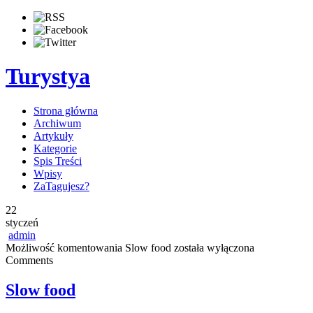
Turystya
Strona główna
Archiwum
Artykuły
Kategorie
Spis Treści
Wpisy
ZaTagujesz?
22
styczeń
admin
Możliwość komentowania
Slow food
została wyłączona
Comments
Slow food