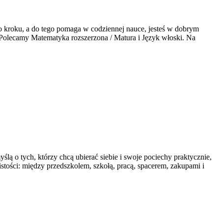
po kroku, a do tego pomaga w codziennej nauce, jesteś w dobrym
. Polecamy Matematyka rozszerzona / Matura i Język włoski. Na
lą o tych, którzy chcą ubierać siebie i swoje pociechy praktycznie,
wistości: między przedszkolem, szkołą, pracą, spacerem, zakupami i