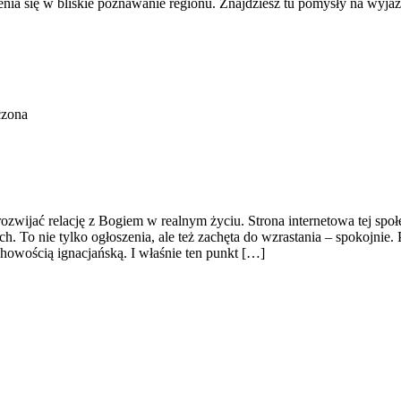
ienia się w bliskie poznawanie regionu. Znajdziesz tu pomysły na wyj
czona
rozwijać relację z Bogiem w realnym życiu. Strona internetowa tej sp
ch. To nie tylko ogłoszenia, ale też zachęta do wzrastania – spokojn
howością ignacjańską. I właśnie ten punkt […]