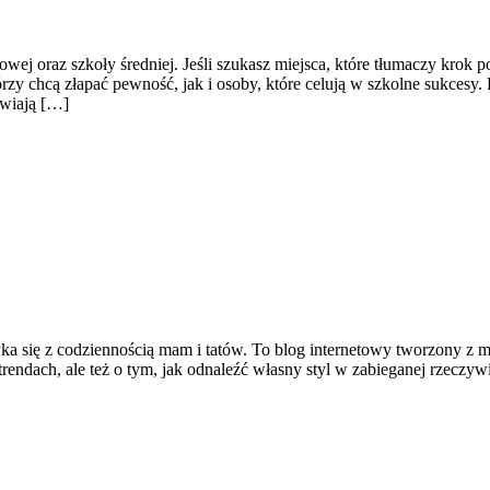
ej oraz szkoły średniej. Jeśli szukasz miejsca, które tłumaczy krok 
órzy chcą złapać pewność, jak i osoby, które celują w szkolne sukcesy
awiają […]
a się z codziennością mam i tatów. To blog internetowy tworzony z myś
 trendach, ale też o tym, jak odnaleźć własny styl w zabieganej rzeczy