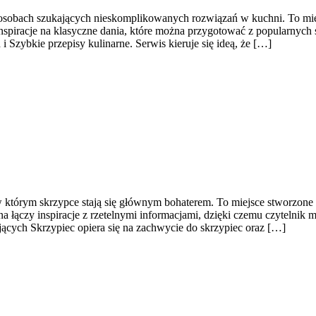
o osobach szukających nieskomplikowanych rozwiązań w kuchni. To mie
nspiracje na klasyczne dania, które można przygotować z popularnych 
 i Szybkie przepisy kulinarne. Serwis kieruje się ideą, że […]
którym skrzypce stają się głównym bohaterem. To miejsce stworzone dl
a łączy inspiracje z rzetelnymi informacjami, dzięki czemu czytelnik
ących Skrzypiec opiera się na zachwycie do skrzypiec oraz […]