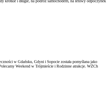
azdy krótkie i długie, na podróż samochodem, na leniwy odpoczynek
ołeczności w Gdańsku, Gdyni i Sopocie została pomyślana jako
ie. Polecamy Weekend w Trójmieście i Rodzinne atrakcje. WŻCh