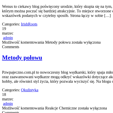
Wenus to ciekawy blog poświęcony urodzie, który skupia się na tym, c
którym można poczuć się bardziej atrakcyjnie. To miejsce stworzone 
wskazówek podanych w czytelny sposób. Strona łączy w sobie […]
Categories:
IrishRoots
19
marzec
admin
Możliwość komentowania
Metody połowu
została wyłączona
Comments
Metody połowu
Pzwpajeczno.com.pl to nowoczesny blog wędkarski, który spaja mił
oraz zaawansowani wędkarze mogą odkryć wskazówki dotyczące akceso
hobby, ale również styl życia, który pozwala wyciszyć się. Na blogu
Categories:
Okulistyka
18
marzec
admin
Możliwość komentowania
Reakcje Chemiczne
została wyłączona
Comments