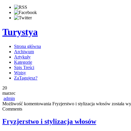
Turystya
Strona główna
Archiwum
Artykuły
Kategorie
Spis Treści
Wpisy
ZaTagujesz?
20
marzec
admin
Możliwość komentowania
Fryzjerstwo i stylizacja włosów
została wy
Comments
Fryzjerstwo i stylizacja włosów