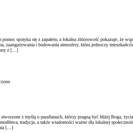
pomoc spotyka się z zapałem, a lokalna zbiorowość pokazuje, że wspól
ia, zaangażowania i budowania atmosfery, która jednoczy mieszkańców
zony z […]
czona
stworzone z myślą o parafianach, którzy pragną być bliżej Boga, życia 
 modlitwa, tradycja, a także wiadomości ważne dla lokalnej społecznoś
nia […]