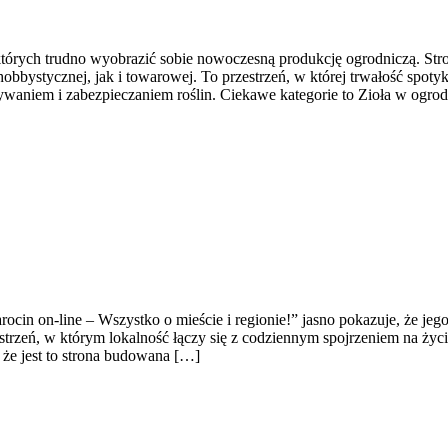
ez których trudno wyobrazić sobie nowoczesną produkcję ogrodniczą. S
obbystycznej, jak i towarowej. To przestrzeń, w której trwałość spoty
waniem i zabezpieczaniem roślin. Ciekawe kategorie to Zioła w ogro
rocin on-line – Wszystko o mieście i regionie!” jasno pokazuje, że jeg
strzeń, w którym lokalność łączy się z codziennym spojrzeniem na życie
że jest to strona budowana […]