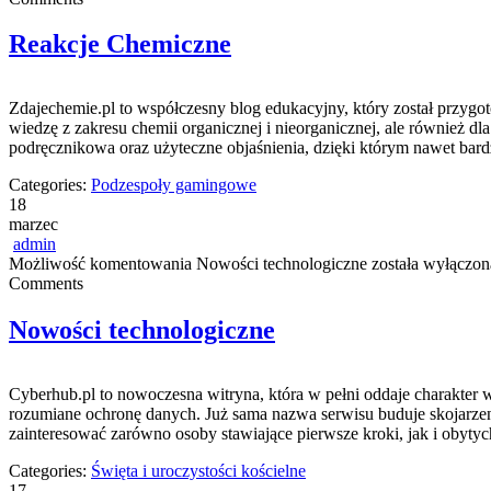
Reakcje Chemiczne
Zdajechemie.pl to współczesny blog edukacyjny, który został przygo
wiedzę z zakresu chemii organicznej i nieorganicznej, ale również dl
podręcznikowa oraz użyteczne objaśnienia, dzięki którym nawet bardzi
Categories:
Podzespoły gamingowe
18
marzec
admin
Możliwość komentowania
Nowości technologiczne
została wyłączon
Comments
Nowości technologiczne
Cyberhub.pl to nowoczesna witryna, która w pełni oddaje charakter ws
rozumiane ochronę danych. Już sama nazwa serwisu buduje skojarzen
zainteresować zarówno osoby stawiające pierwsze kroki, jak i obyty
Categories:
Święta i uroczystości kościelne
17