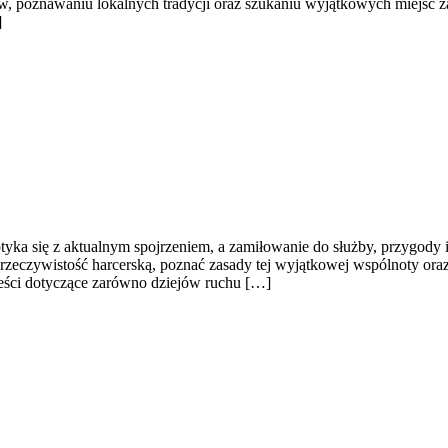
 poznawaniu lokalnych tradycji oraz szukaniu wyjątkowych miejsc za
]
otyka się z aktualnym spojrzeniem, a zamiłowanie do służby, przygody 
 rzeczywistość harcerską, poznać zasady tej wyjątkowej wspólnoty ora
reści dotyczące zarówno dziejów ruchu […]