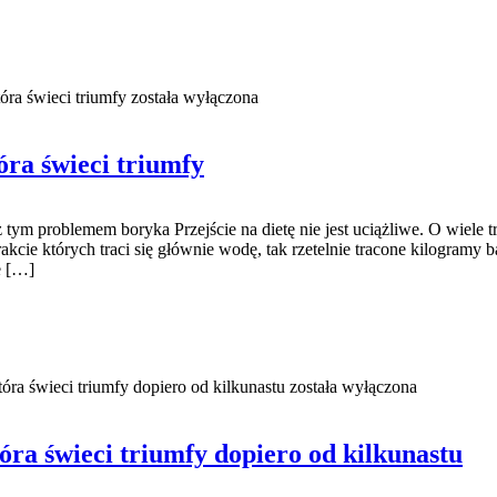
tóra świeci triumfy
została wyłączona
óra świeci triumfy
m problemem boryka Przejście na dietę nie jest uciążliwe. O wiele trudn
 trakcie których traci się głównie wodę, tak rzetelnie tracone kilogr
e […]
tóra świeci triumfy dopiero od kilkunastu
została wyłączona
tóra świeci triumfy dopiero od kilkunastu