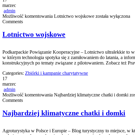
marzec
admin
Możliwość komentowania
Lotnictwo wojskowe
została wyłączona
Comments
Lotnictwo wojskowe
Podkarpackie Powiązanie Kooperacyjne – Lotnictwo ultralekkie to wsp
w którym technologia spotyka się z zamiłowaniem do latania, a infor
konstrukcyjnych po tematy związane z pilotowaniem. Zobacz też Prawo
Categories:
Zbiórki i kampanie charytatywne
17
marzec
admin
Możliwość komentowania
Najbardziej klimatyczne chatki i domki
zos
Comments
Najbardziej klimatyczne chatki i domki
Agroturystyka w Polsce i Europie – Blog turystyczny to miejsce, w kt