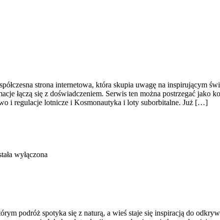
ółczesna strona internetowa, która skupia uwagę na inspirującym świec
macje łączą się z doświadczeniem. Serwis ten można postrzegać jako k
 i regulacje lotnicze i Kosmonautyka i loty suborbitalne. Już […]
tała wyłączona
órym podróż spotyka się z naturą, a wieś staje się inspiracją do odkr