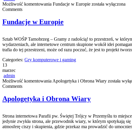
Możliwość komentowania
Fundacje w Europie
została wyłączona
Comments
Fundacje w Europie
Sztab WOŚP Tarnobrzeg – Gramy z radością! to przestrzeń, w którym 
wydarzeniach, ale internetowe centrum skupione wokół idei pomagan
trafia do tej przestrzeni, może od razu poczuć, że jest to projekt twor
Categories:
Gry komputerowe i gaming
13
marzec
admin
Możliwość komentowania
Apologetyka i Obrona Wiary
została wyłą
Comments
Apologetyka i Obrona Wiary
Strona internetowa Parafii pw. Świętej Trójcy w Przemyślu to miejsce 
jedynie zwykła strona, ale przewodnik wiary, w którym spotykają się
atmosferę ciszy i skupienia, gdzie przekaz ma prowadzić do umocnie