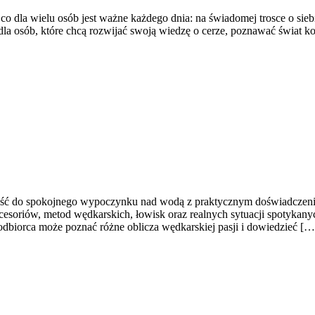
o dla wielu osób jest ważne każdego dnia: na świadomej trosce o siebi
dla osób, które chcą rozwijać swoją wiedzę o cerze, poznawać świat k
ość do spokojnego wypoczynku nad wodą z praktycznym doświadczenie
riów, metod wędkarskich, łowisk oraz realnych sytuacji spotykanych
 odbiorca może poznać różne oblicza wędkarskiej pasji i dowiedzieć […