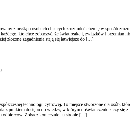
towany z myślą o osobach chcących zrozumieć chemię w sposób zrozumia
a każdego, kto chce zobaczyć, że świat reakcji, związków i przemian nie
ej złożone zagadnienia stają się łatwiejsze do […]
a
półczesnej technologii cyfrowej. To miejsce stworzone dla osób, które
ia z punktem dostępu do wiedzy, w którym doświadczenie łączy się z 
ch odbiorców. Zobacz koniecznie na stronie […]