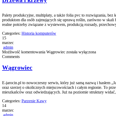
Drzewa i krzewy
Palety produkcyjne, multiplaty, a także folia pvc to rozwiązania, b
produktom dla osób zajmujących się uprawą roślin, zarówno w skali h
realne potrzeby związane z wysiewem, produkcją rozsady, przechowy
Categories:
Historia komputerów
15
marzec
admin
Możliwość komentowania
Wągrowiec
została wyłączona
Comments
Wągrowiec
E-jarocin.pl to nowoczesny serwis, który już samą nazwą i hasłem „Ja
oraz szerzej o okolicznych miejscowościach i całym regionie. To prze
mieszkańców oraz odwiedzających. Już na poziomie struktury widać, 
Categories:
Parzenie Kawy
14
marzec
admin